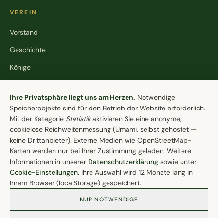
VEREIN
Vorstand
Geschichte
Könige
Stiftung
Cookie-Einstellungen
Ihre Privatsphäre liegt uns am Herzen.
Notwendige
Speicherobjekte sind für den Betrieb der Website erforderlich.
KONTAKT
Mit der Kategorie
Statistik
aktivieren Sie eine anonyme,
cookielose Reichweitenmessung (Umami, selbst gehostet —
Schützenverein Lohne e.V. von 1608
keine Drittanbieter). Externe Medien wie OpenStreetMap-
Brinkstraße 84
Karten werden nur bei Ihrer Zustimmung geladen. Weitere
49393 Lohne (Oldb.)
Informationen in unserer
Datenschutzerklärung
sowie unter
04442 / 9858-30
Cookie-Einstellungen
. Ihre Auswahl wird 12 Monate lang in
Ihrem Browser (localStorage) gespeichert.
mail@schuetzenverein-lohne.de
NUR NOTWENDIGE