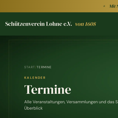
Zum Hauptinhalt springen
Mit 
✦
Schützenverein Lohne e.V.
von 1608
Schützenverein Lohne e.V. von 1608
START
/
TERMINE
KALENDER
Termine
Alle Veranstaltungen, Versammlungen und das S
Überblick