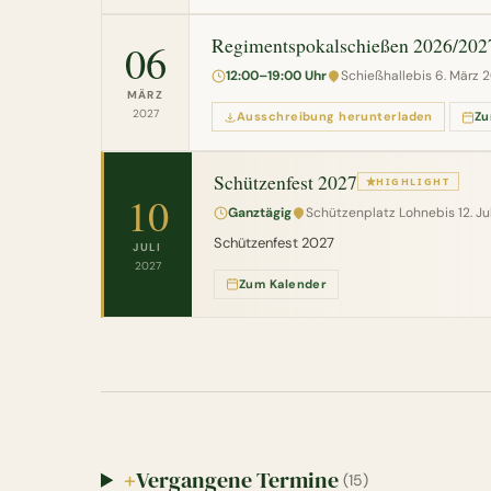
Regimentspokalschießen 2026/2027
06
12:00–19:00 Uhr
Schießhalle
bis 6. März 
MÄRZ
2027
Ausschreibung herunterladen
Zu
Schützenfest 2027
HIGHLIGHT
10
Ganztägig
Schützenplatz Lohne
bis 12. J
Schützenfest 2027
JULI
2027
Zum Kalender
Vergangene Termine
+
(15)