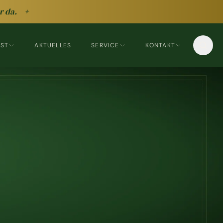
r da.
✦
EST
AKTUELLES
SERVICE
KONTAKT