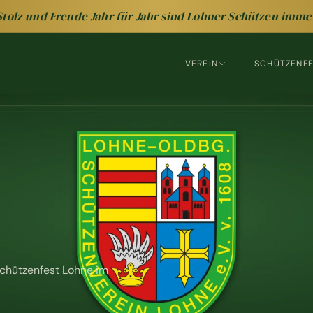
Stolz und Freude Jahr für Jahr sind Lohner Schützen imme
VEREIN
SCHÜTZENF
chützenfest Lohne im