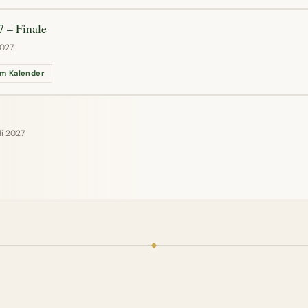
 – Finale
2027
m Kalender
uli 2027